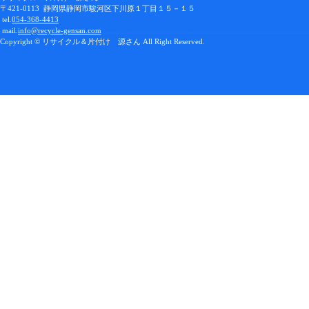
〒421-0113 静岡県静岡市駿河区下川原１丁目１５－１５
tel.
054-368-4413
mail.
info@recycle-gensan.com
Copyright © リサイクル＆片付け 源さん All Right Reserved.